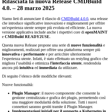
Rilasciata la nuova Release CMDBuild
4.0.
–
28
marzo
2025
Siamo lieti di annunciare il rilascio di
CMDBuild 4.0.0
, una release
che introduce significative innovazioni e miglioramenti per offrire
un'esperienza utente sempre più evoluta ed efficiente. La nuova
versione applicativa include anche i rispettivi core di
openMAINT
e
CMDBuild READY2USE
.
Questa nuova Release propone una serie di
nuove funzionalità
e
miglioramenti, realizzati per offrire una piattaforma sempre più
innovativa
e
performante
e per arricchire ulteriormente
l'esperienza utente. Infatti, è stato effettuato un restyling grafico che
migliora l’usabilità e ottimizza
l'interfaccia utente
, rendendola
ancora più
intuitiva
ed
immediata
da utilizzare.
Di seguito l’elenco delle modifiche rilevanti:
Nuove funzionalità:
Plugin Manager
: il nuovo componente che consente la
gestione centralizzata e grafica dei plugin, permettendo così
una maggiore modularità della soluzione. Tutti i nuovi
connettori saranno gestiti tramite il Plugin Manager.
Implementazioni iniziali per il supporto a Kubernetes in