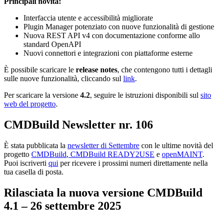
Principali novità:
Interfaccia utente e accessibilità migliorate
Plugin Manager potenziato con nuove funzionalità di gestione
Nuova REST API v4 con documentazione conforme allo
standard OpenAPI
Nuovi connettori e integrazioni con piattaforme esterne
È possibile scaricare le
release notes
, che contengono tutti i dettagli
sulle nuove funzionalità, cliccando sul
link
.
Per scaricare la versione
4.2
, seguire le istruzioni disponibili sul
sito
web del progetto
.
CMDBuild Newsletter nr. 106
È stata pubblicata la
newsletter di Settembre
con le ultime novità del
progetto
CMDBuild
,
CMDBuild READY2USE
e
openMAINT
.
Puoi iscriverti
qui
per ricevere i prossimi numeri direttamente nella
tua casella di posta.
Rilasciata la nuova versione CMDBuild
4.1
–
26
settembre
2025