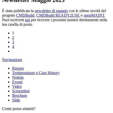
Newsletter Maggio 2023
È stata pubblicata la
newsletter di maggio
con le ultime novità del
progetto
CMDBuild
,
CMDBuild READY2USE
e
openMAINT
.
Puoi iscriverti
qui
per ricevere i prossimi numeri direttamente nella
tua casella di posta.
1
2
3
4
Navigazione
Risorse
Testimonianze e Case History
Notizie
Eventi
Video
Screenshot
Brochure
Slide
Come posso aiutarti?