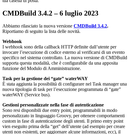
tua casella di posta.
CMDBuild 3.4.2
–
6
luglio
2023
Abbiamo rilasciato la nuova versione
CMDBuild 3.4.2
.
Riportiamo di seguito la lista delle novità.
Webhook
I webhook sono della callback HTTP definite dall’utente per
invocare l’esecuzione di codice esterno al verificarsi di un evento
specifico nel sistema controllato. La nuova versione di CMDBuild
supporta questa modalità, che è configurabile da una apposita
funzione del Modulo di Amministrazione.
Task per la gestione dei “gate” waterWAY
È stata aggiunta la possibilità di configurare nel Task manager una
nuova tipologia di task per l’esecuzione programmata di “gate”
waterWAY (Service bus).
Gestioni personalizzate nella fase di autenticazione
Sono resi disponibili due entry point, programmabili in modo
personalizzato in linguaggio Groovy, per ottenere comportamenti
custom in fase di autenticazione degli utenti. Il primo entry point
vien eseguito prima della “get” dell’utente (ad esempio per creare
utenti non esistenti, per aggiornare alcune informazioni, ecc), il