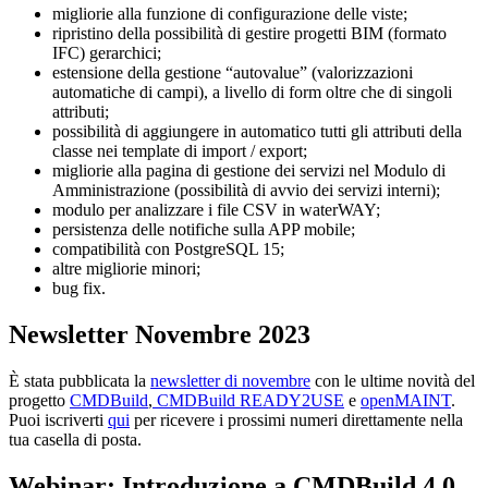
migliorie alla funzione di configurazione delle viste;
ripristino della possibilità di gestire progetti BIM (formato
IFC) gerarchici;
estensione della gestione “autovalue” (valorizzazioni
automatiche di campi), a livello di form oltre che di singoli
attributi;
possibilità di aggiungere in automatico tutti gli attributi della
classe nei template di import / export;
migliorie alla pagina di gestione dei servizi nel Modulo di
Amministrazione (possibilità di avvio dei servizi interni);
modulo per analizzare i file CSV in waterWAY;
persistenza delle notifiche sulla APP mobile;
compatibilità con PostgreSQL 15;
altre migliorie minori;
bug fix.
Newsletter Novembre 2023
È stata pubblicata la
newsletter di novembre
con le ultime novità del
progetto
CMDBuild
,
CMDBuild READY2USE
e
openMAINT
.
Puoi iscriverti
qui
per ricevere i prossimi numeri direttamente nella
tua casella di posta.
Webinar: Introduzione a CMDBuild 4.0
–