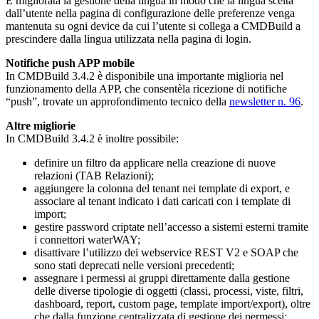
È migliorata la gestione della lingua in modo che la lingua scelta
dall’utente nella pagina di configurazione delle preferenze venga
mantenuta su ogni device da cui l’utente si collega a CMDBuild a
prescindere dalla lingua utilizzata nella pagina di login.
Notifiche push APP mobile
In CMDBuild 3.4.2 è disponibile una importante miglioria nel
funzionamento della APP, che consentèla ricezione di notifiche
“push”, trovate un approfondimento tecnico della
newsletter n. 96
.
Altre migliorie
In CMDBuild 3.4.2 è inoltre possibile:
definire un filtro da applicare nella creazione di nuove
relazioni (TAB Relazioni);
aggiungere la colonna del tenant nei template di export, e
associare al tenant indicato i dati caricati con i template di
import;
gestire password criptate nell’accesso a sistemi esterni tramite
i connettori waterWAY;
disattivare l’utilizzo dei webservice REST V2 e SOAP che
sono stati deprecati nelle versioni precedenti;
assegnare i permessi ai gruppi direttamente dalla gestione
delle diverse tipologie di oggetti (classi, processi, viste, filtri,
dashboard, report, custom page, template import/export), oltre
che dalla funzione centralizzata di gestione dei permessi;