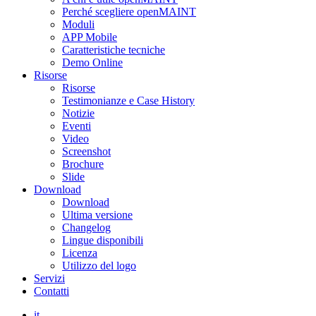
Perché scegliere openMAINT
Moduli
APP Mobile
Caratteristiche tecniche
Demo Online
Risorse
Risorse
Testimonianze e Case History
Notizie
Eventi
Video
Screenshot
Brochure
Slide
Download
Download
Ultima versione
Changelog
Lingue disponibili
Licenza
Utilizzo del logo
Servizi
Contatti
it