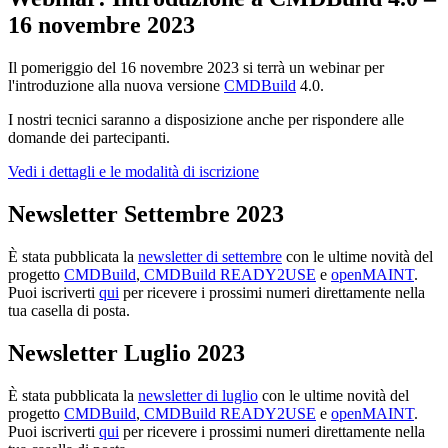
16
novembre
2023
Il pomeriggio del 16 novembre 2023 si terrà un webinar per
l'introduzione alla nuova versione
CMDBuild
4.0.
I nostri tecnici saranno a disposizione anche per rispondere alle
domande dei partecipanti.
Vedi i dettagli e le modalità di iscrizione
Newsletter Settembre 2023
È stata pubblicata la
newsletter di settembre
con le ultime novità del
progetto
CMDBuild
,
CMDBuild READY2USE
e
openMAINT
.
Puoi iscriverti
qui
per ricevere i prossimi numeri direttamente nella
tua casella di posta.
Newsletter Luglio 2023
È stata pubblicata la
newsletter di luglio
con le ultime novità del
progetto
CMDBuild
,
CMDBuild READY2USE
e
openMAINT
.
Puoi iscriverti
qui
per ricevere i prossimi numeri direttamente nella