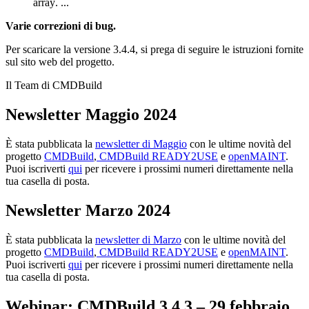
array
. ...
Varie correzioni di bug.
Per scaricare la versione 3.4.4, si prega di seguire le istruzioni fornite
sul sito web del progetto.
Il Team di CMDBuild
Newsletter Maggio 2024
È stata pubblicata la
newsletter di Maggio
con le ultime novità del
progetto
CMDBuild
,
CMDBuild READY2USE
e
openMAINT
.
Puoi iscriverti
qui
per ricevere i prossimi numeri direttamente nella
tua casella di posta.
Newsletter Marzo 2024
È stata pubblicata la
newsletter di Marzo
con le ultime novità del
progetto
CMDBuild
,
CMDBuild READY2USE
e
openMAINT
.
Puoi iscriverti
qui
per ricevere i prossimi numeri direttamente nella
tua casella di posta.
Webinar: CMDBuild 3.4.3
–
29
febbraio